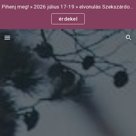
Pihenj meg! » 2026 július 17-19 » elvonulás Szekszárdon a Fuksz-völgy Resorban
Skip to main content
Skip to navigation
érdekel